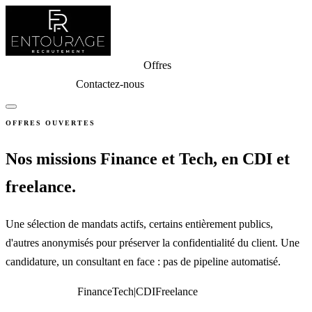
Entreprises
Candidats
Expertises
Offres
Outils
Entourage
Club
Connexion
Contactez-nous
OFFRES OUVERTES
Nos missions Finance et Tech, en CDI et
freelance.
Une sélection de mandats actifs, certains entièrement publics,
d'autres anonymisés pour préserver la confidentialité du client. Une
candidature, un consultant en face : pas de pipeline automatisé.
Toutes les offres
Finance
Tech
|
CDI
Freelance