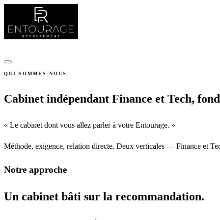
Entreprises
Candidats
Expertises
Offres
Outils
Entourage Club
Connexio
QUI SOMMES-NOUS
Cabinet indépendant Finance et Tech, fon
«
Le cabinet dont vous allez parler à votre Entourage.
»
Méthode, exigence, relation directe. Deux verticales — Finance et Tech
Notre approche
Un cabinet bâti sur la recommandation.