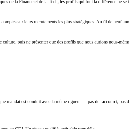
ues de la Finance et de la Tech, les profils qui font la différence ne se
omptes sur leurs recrutements les plus stratégiques. Au fil de neuf ann
e culture, puis ne présenter que des profils que nous aurions nous-même
haque mandat est conduit avec la même rigueur — pas de raccourci, pas d
jours en CDI. Un réseau qualifié, activable sans délai.