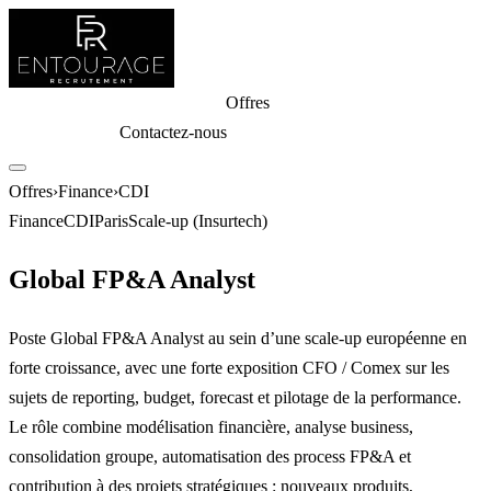
Entreprises
Candidats
Expertises
Offres
Outils
Entourage
Club
Connexion
Contactez-nous
Offres
›
Finance
›
CDI
Finance
CDI
Paris
Scale-up (Insurtech)
Global FP&A Analyst
Poste Global FP&A Analyst au sein d’une scale-up européenne en
forte croissance, avec une forte exposition CFO / Comex sur les
sujets de reporting, budget, forecast et pilotage de la performance.
Le rôle combine modélisation financière, analyse business,
consolidation groupe, automatisation des process FP&A et
contribution à des projets stratégiques : nouveaux produits,